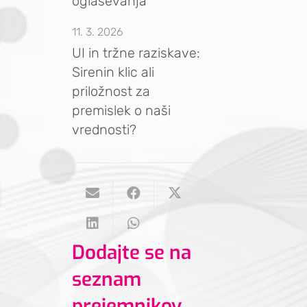
oglaševanja
11. 3. 2026
UI in tržne raziskave:
Sirenin klic ali
priložnost za
premislek o naši
vrednosti?
Dodajte se na
seznam
prejemnikov