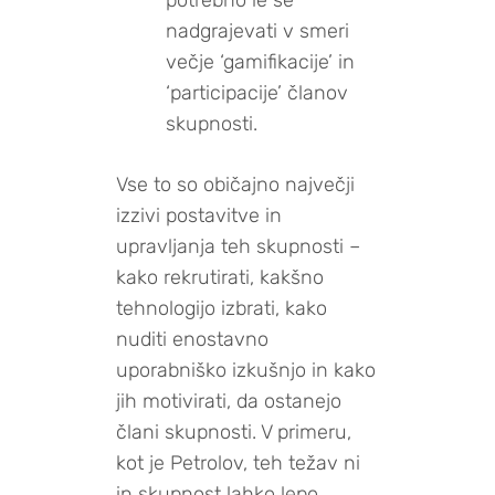
potrebno le še
nadgrajevati v smeri
večje ‘gamifikacije’ in
‘participacije’ članov
skupnosti.
Vse to so običajno največji
izzivi postavitve in
upravljanja teh skupnosti –
kako rekrutirati, kakšno
tehnologijo izbrati, kako
nuditi enostavno
uporabniško izkušnjo in kako
jih motivirati, da ostanejo
člani skupnosti. V primeru,
kot je Petrolov, teh težav ni
in skupnost lahko lepo