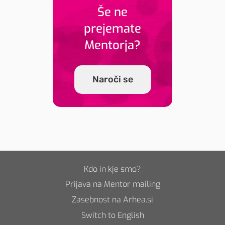
Še ne
prejemate
Mentorja?
Naroči se
Kdo in kje smo?
Prijava na Mentor mailing
Zasebnost na Arhea.si
Switch to English