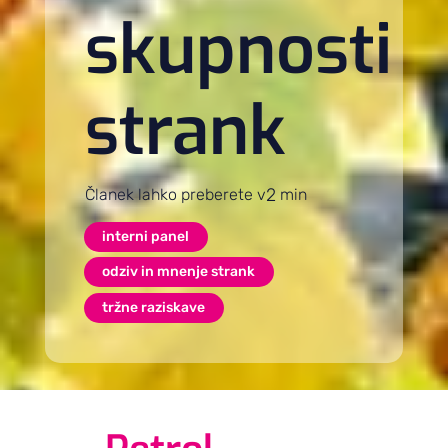
skupnosti
strank
2
Članek lahko preberete v
min
interni panel
odziv in mnenje strank
tržne raziskave