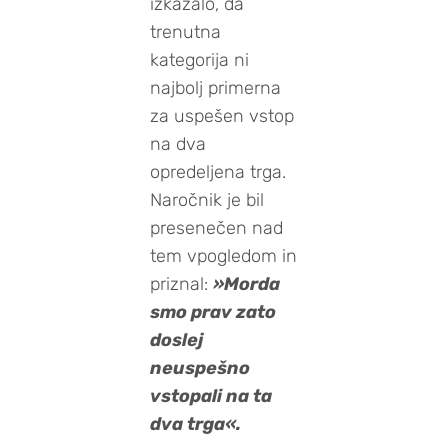
izkazalo, da
trenutna
kategorija ni
najbolj primerna
za uspešen vstop
na dva
opredeljena trga.
Naročnik je bil
presenečen nad
tem vpogledom in
priznal:
»Morda
smo prav zato
doslej
neuspešno
vstopali na ta
dva trga«.