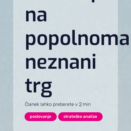
na
popolnoma
neznani
trg
2
Članek lahko preberete v
min
poslovanje
strateške analize