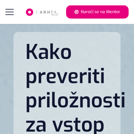
Naroči se na Mentor
Kako
preveriti
priložnosti
za vstop