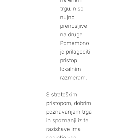
na enem
trgu, niso
nujno
prenosljive
na druge.
Pomembno
je prilagoditi
pristop
lokalnim
razmeram.
S strateškim
pristopom, dobrim
poznavanjem trga
in spoznanji iz te
raziskave ima
podjetje vse