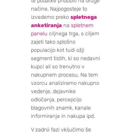
te podatke pridobiti na druge
načine. Najpogosteje to
izvedemo preko
spletnega
anketiranja
na
spletnem
panelu
ciljnega trga, s ciljem
zajeti tako splošno
populacijo kot tudi ožji
segment tistih, ki so nedavni
kupci ali so trenutno v
nakupnem procesu. Na tem
vzorcu analiziramo nakupno
vedenje, dejavnike
odločanja, percepcijo
blagovnih znamk, kanale
informiranja in nakupa ipd.
V zadnji fazi vključimo še