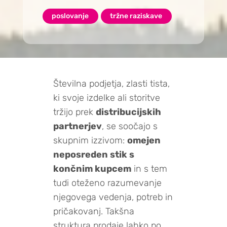
poslovanje
tržne raziskave
Številna podjetja, zlasti tista,
ki svoje izdelke ali storitve
tržijo prek
distribucijskih
partnerjev
, se soočajo s
skupnim izzivom:
omejen
neposreden stik s
končnim kupcem
in s tem
tudi oteženo razumevanje
njegovega vedenja, potreb in
pričakovanj. Takšna
struktura prodaje lahko po