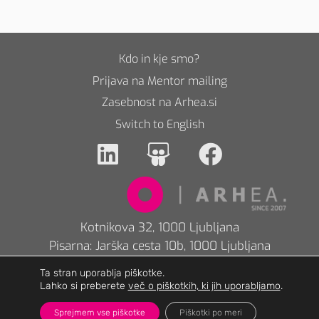
Kdo in kje smo?
Prijava na Mentor mailing
Zasebnost na Arhea.si
Switch to English
Kotnikova 32, 1000 Ljubljana
Pisarna: Jarška cesta 10b, 1000 Ljubljana
040 851 158
Ta stran uporablja piškotke.
info@arhea.si
Lahko si preberete
več o piškotkih, ki jih uporabljamo
.
Sprejmem vse piškotke
Piškotki po meri