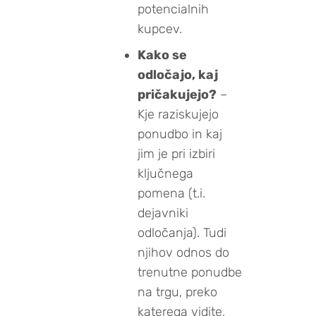
potencialnih
kupcev.
Kako se
odločajo, kaj
pričakujejo?
–
Kje raziskujejo
ponudbo in kaj
jim je pri izbiri
ključnega
pomena (t.i.
dejavniki
odločanja). Tudi
njihov odnos do
trenutne ponudbe
na trgu, preko
katerega vidite,