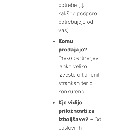
potrebe (tj.
kakšno podporo
potrebujejo od
vas).
Komu
prodajajo?
–
Preko partnerjev
lahko veliko
izveste o končnih
strankah ter o
konkurenci.
Kje vidijo
priložnosti za
izboljšave?
– Od
poslovnih