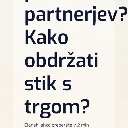
partnerjev
Kako
obdržati
stik s
trgom?
2
Članek lahko preberete v
min