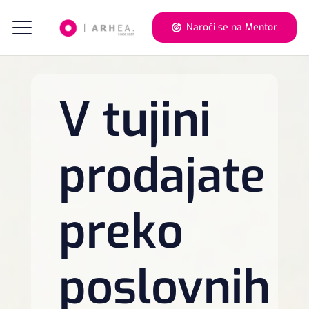
Naroči se na Mentor
V tujini
prodajate
preko
poslovnih