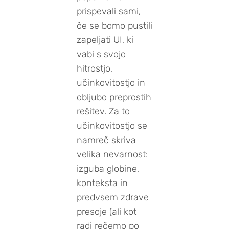
prispevali sami,
če se bomo pustili
zapeljati UI, ki
vabi s svojo
hitrostjo,
učinkovitostjo in
obljubo preprostih
rešitev. Za to
učinkovitostjo se
namreč skriva
velika nevarnost:
izguba globine,
konteksta in
predvsem zdrave
presoje (ali kot
radi rečemo po