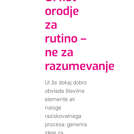
orodje
za
rutino –
ne za
razumevanje
UI že dokaj dobro
obvlada številne
elemente ali
naloge
raziskovalnega
procesa: generira
ideje za