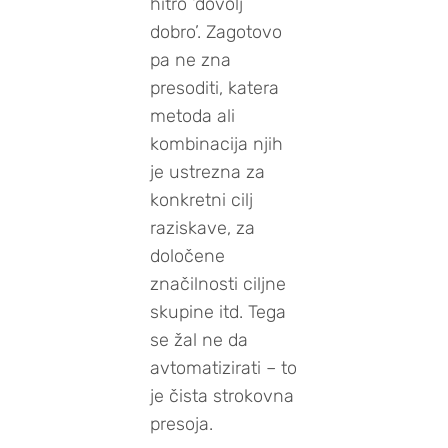
hitro ‘dovolj
dobro’. Zagotovo
pa ne zna
presoditi, katera
metoda ali
kombinacija njih
je ustrezna za
konkretni cilj
raziskave, za
določene
značilnosti ciljne
skupine itd. Tega
se žal ne da
avtomatizirati – to
je čista strokovna
presoja.