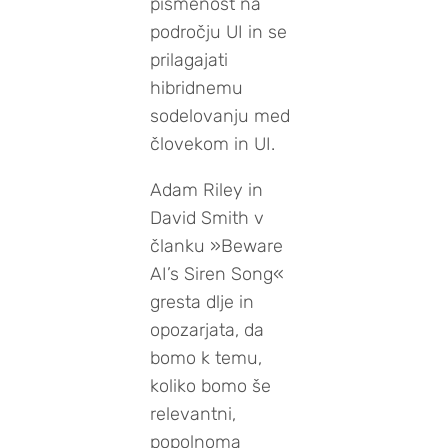
pismenost na
področju UI in se
prilagajati
hibridnemu
sodelovanju med
človekom in UI.
Adam Riley in
David Smith v
članku »Beware
AI’s Siren Song«
gresta dlje in
opozarjata, da
bomo k temu,
koliko bomo še
relevantni,
popolnoma