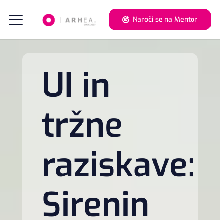
Naroči se na Mentor
UI in
tržne
raziskave:
Sirenin