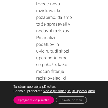
izvede nova
raziskava, ker
pozabimo, da smo
to že spraševali v
nedavni raziskavi.
Pri analizi
podatkov in
uvidih, tudi skozi
uporabo AI orodij,
se pokaže, kako
močan filter je
raziskovalec, ki
zna vprašati in
Ta stran uporablja piškotke.
razume, v tem
Lahko si preberete
več o piškotkih, ki jih uporabljamo
.
obdobju pa tudi,
Sprejmem vse piškotke
Piškotki po meri
kje je res v ozadju