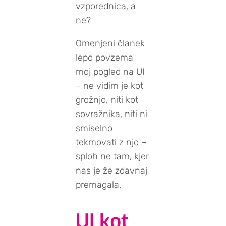
vzporednica, a
ne?
Omenjeni članek
lepo povzema
moj pogled na UI
– ne vidim je kot
grožnjo, niti kot
sovražnika, niti ni
smiselno
tekmovati z njo –
sploh ne tam, kjer
nas je že zdavnaj
premagala.
UI kot