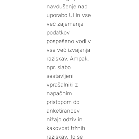
navdušenje nad
uporabo UI in vse
več zajemanja
podatkov
pospešeno vodi v
vse več izvajanja
raziskav. Ampak,
npr. slabo
sestavljeni
vprašalniki z
napačnim
pristopom do
anketirancev
nižajo odziv in
kakovost tržnih
raziskav. To se