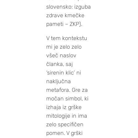
slovensko: izguba
zdrave kmečke
pameti – ZKP).
V tem kontekstu
mi je zelo zelo
všeč naslov
članka, saj
‘sirenin klic’ ni
naključna
metafora. Gre za
močan simbol, ki
izhaja iz grške
mitologije in ima
zelo specifičen
pomen. V grški