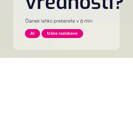
vrednosti?
6
Članek lahko preberete v
min
AI
tržne raziskave