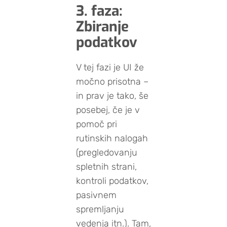
3. faza:
Zbiranje
podatkov
V tej fazi je UI že
močno prisotna –
in prav je tako, še
posebej, če je v
pomoč pri
rutinskih nalogah
(pregledovanju
spletnih strani,
kontroli podatkov,
pasivnem
spremljanju
vedenja itn.). Tam,