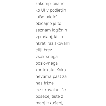
zakomplicirano,
ko UI v podjetjih
‘piše briefe’ –
običajno je to
seznam logičnih
vprašanj, ki so
hkrati raziskovalni
cilji, brez
vsakršnega
poslovnega
konteksta. Kako
nevarna past za
nas tržne
raziskovalce, še
posebej tiste z
manj izkušenj,