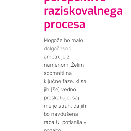
raziskovalnega
procesa
Mogoče bo malo
dolgočasno,
ampak je z
namenom. Želim
spomniti na
ključne faze, ki se
jih (še) vedno
preskakuje, saj
me je strah, da jih
bo navdušena
raba UI potisnila v
pozabo.