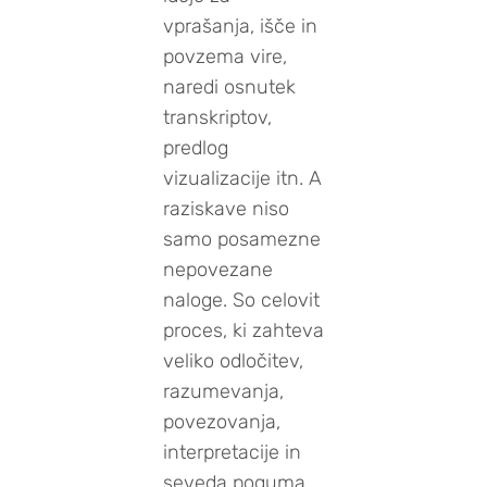
vprašanja, išče in
povzema vire,
naredi osnutek
transkriptov,
predlog
vizualizacije itn. A
raziskave niso
samo posamezne
nepovezane
naloge. So celovit
proces, ki zahteva
veliko odločitev,
razumevanja,
povezovanja,
interpretacije in
seveda poguma