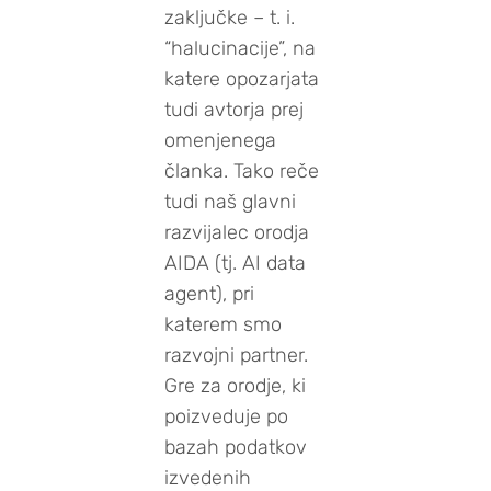
zaključke – t. i.
“halucinacije”, na
katere opozarjata
tudi avtorja prej
omenjenega
članka. Tako reče
tudi naš glavni
razvijalec orodja
AIDA (tj. AI data
agent), pri
katerem smo
razvojni partner.
Gre za orodje, ki
poizveduje po
bazah podatkov
izvedenih