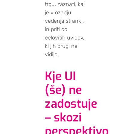
trgu, zaznati, kaj
je v ozadju
vedenja strank …
in priti do
celovitih uvidov,
ki jih drugi ne
vidijo.
Kje UI
(še) ne
zadostuje
– skozi
perspektivo