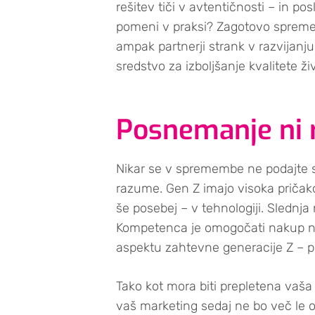
rešitev tiči v avtentičnosti – in po
pomeni v praksi? Zagotovo spremem
ampak partnerji strank v razvijanj
sredstvo za izboljšanje kvalitete 
Posnemanje ni 
Nikar se v spremembe ne podajte s
razume. Gen Z imajo visoka pričakov
še posebej – v tehnologiji. Sledn
Kompetenca je omogočati nakup na p
aspektu zahtevne generacije Z – pr
Tako kot mora biti prepletena vaša c
vaš marketing sedaj ne bo več le od