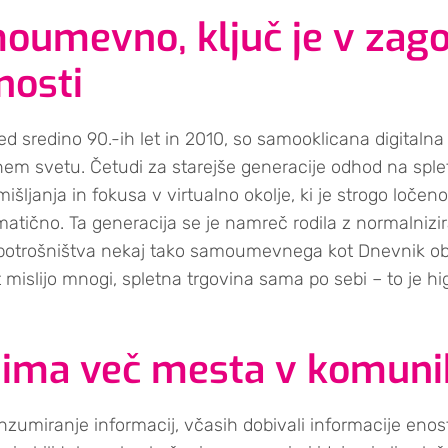
moumevno, ključ je v zago
nosti
ed sredino 90.-ih let in 2010, so samooklicana digitalna 
italnem svetu. Četudi za starejše generacije odhod na sple
išljanja in fokusa v virtualno okolje, ki je strogo ločen
matično. Ta generacija se je namreč rodila z normalnizira
in potrošništva nekaj tako samoumevnega kot Dnevnik ob 
 mislijo mnogi, spletna trgovina sama po sebi – to je hig
 nima več mesta v komunik
zumiranje informacij, včasih dobivali informacije en