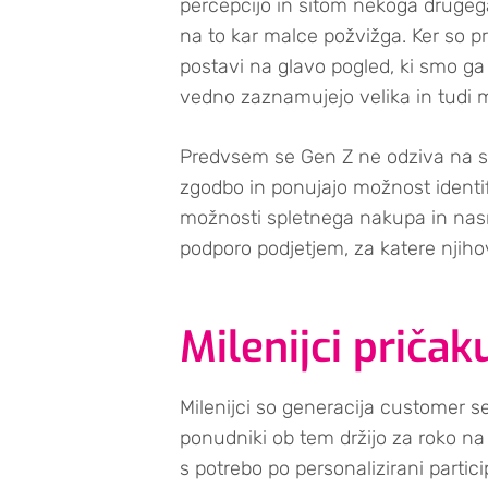
percepcijo in sitom nekoga drugega
na to kar malce požvižga. Ker so pra
postavi na glavo pogled, ki smo ga (
vedno zaznamujejo velika in tudi m
Predvsem se Gen Z ne odziva na star
zgodbo in ponujajo možnost identifi
možnosti spletnega nakupa in nas
podporo podjetjem, za katere njih
Milenijci pričak
Milenijci so generacija customer se
ponudniki ob tem držijo za roko na
s potrebo po personalizirani partic