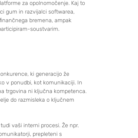
v platforme za opolnomočenje. Kaj to
 gum in razvijalci softwarea,
ajo finančnega bremena, ampak
participiram-soustvarim.
onkurence, ki generacijo že
ko v ponudbi, kot komunikaciji. In
na trgovina ni ključna kompetenca.
pelje do razmisleka o ključnem
udi vaši interni procesi. Že npr.
omunikatorji, prepleteni s