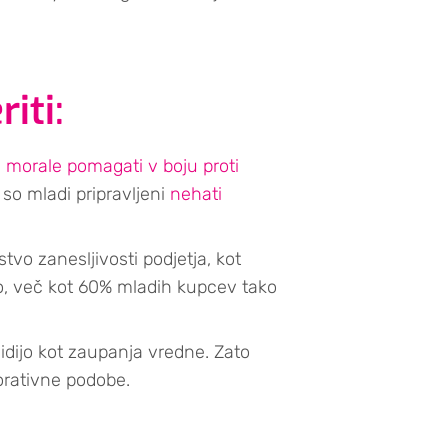
iti:
e morale pomagati v boju proti
 so mladi pripravljeni
nehati
tvo zanesljivosti podjetja, kot
ivo, več kot 60% mladih kupcev tako
idijo kot zaupanja vredne. Zato
porativne podobe.