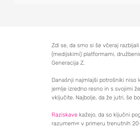
Zdi se, da smo si še včeraj razbijal
(medijskimi) platformami, družben
Generacija Z.
Današnji najmlajši potrošniki niso
jemlje izredno resno in s svojimi ž
vključite. Najbolje, da že jutri, še b
Raziskave
kažejo, da so ključni po
razumem« v primeru trenutnih 20-le