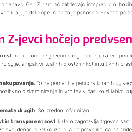
n nabavo. Gen Z namreč zahtevajo integracijo njihovih
eč kralj, je del ekipe in na to je ponosen. Seveda pa o
n Z-jevci hočejo predvse
dnost
in ni le orodje: govorimo o generaciji, katere prvi 
logije, ampak virtualnih prostorih kot intuitivnih pres
e nakupovanja
. To ne pomeni le personaliziranih oglas
ozitivno diskriminiranje in vrnitev v čas, ko si lahko ku
nemate drugih
. So izredno informirani.
t in transparentnost
, katero zagotavlja trgovec sam:
a svoj denar in veliko izbiro, a ne preveliko, da ne pride