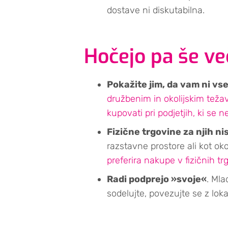
dostave ni diskutabilna.
Hočejo pa še ve
Pokažite jim, da vam ni vs
družbenim in okolijskim tež
kupovati pri podjetjih, ki se 
Fizične trgovine za njih ni
razstavne prostore ali kot ok
preferira nakupe v fizičnih t
Radi podprejo »svoje«
. Mla
sodelujte, povezujte se z lok