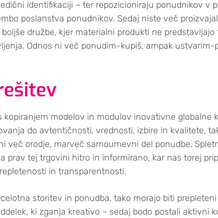
sledični identifikaciji – ter repozicioniraju ponudnikov 
bo poslanstva ponudnikov. Sedaj niste več proizvajalci
u boljše družbe, kjer materialni produkti ne predstavlj
življenja. Odnos ni več ponudim-kupiš, ampak ustvarim-
rešitev
 kopiranjem modelov in modulov inovativne globalne k
anja do avtentičnosti, vrednosti, izbire in kvalitete, ta
ja ni več orodje, marveč samoumevni del ponudbe. Splet
rav tej trgovini hitro in informirano, kar nas torej pri
epletenosti in transparentnosti.
elotna storitev in ponudba, tako morajo biti prepleteni t
delek, ki zganja kreativo – sedaj bodo postali aktivni k