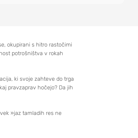
se, okupirani s hitro rastočimi
nost potrošništva v rokah
cija, ki svoje zahteve do trga
A kaj pravzaprav hočejo? Da jih
avek »jaz tamladih res ne