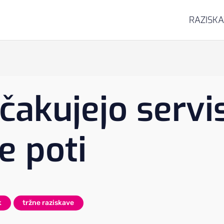
RAZISK
ičakujejo servi
e poti
k
tržne raziskave