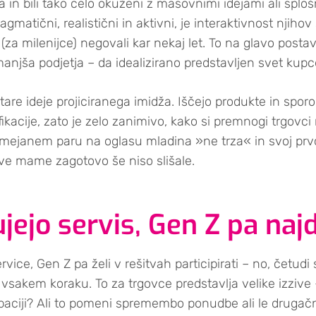
 in bili tako celo okuženi z masovnimi idejami ali sploš
gmatični, realistični in aktivni, je interaktivnost njihov
za milenijce) negovali kar nekaj let. To na glavo postavi 
anjša podjetja – da idealizirano predstavljen svet kup
e ideje projiciranega imidža. Iščejo produkte in sporoč
kacije, zato je zelo zanimivo, kako si premnogi trgovci 
mejanem paru na oglasu mladina »ne trza« in svoj prv
ove mame zagotovo še niso slišale.
ujejo servis, Gen Z pa naj
rvice, Gen Z pa želi v rešitvah participirati – no, četud
 vsakem koraku. To za trgovce predstavlja velike izzive
ipaciji? Ali to pomeni spremembo ponudbe ali le drugačn