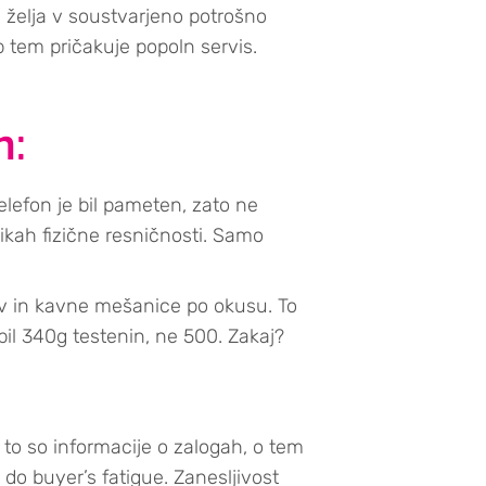
 želja v soustvarjeno potrošno
b tem pričakuje popoln servis.
m:
telefon je bil pameten, zato ne
likah fizične resničnosti. Samo
ov in kavne mešanice po okusu. To
pil 340g testenin, ne 500. Zakaj?
 to so informacije o zalogah, o tem
 do buyer’s fatigue. Zanesljivost