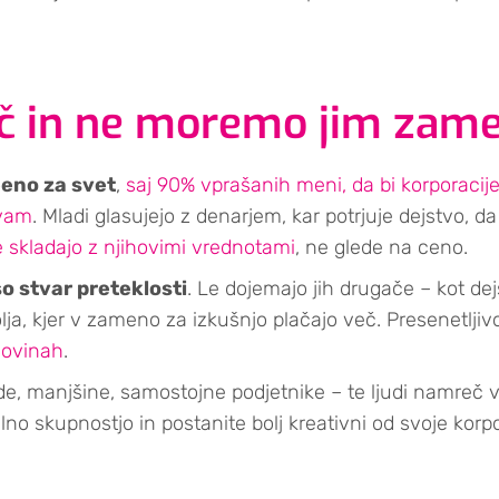
č in ne moremo jim zamer
eeno za svet
,
saj 90% vprašanih meni, da bi korporacij
avam
. Mladi glasujejo z denarjem, kar potrjuje dejstvo, da
ne skladajo z njihovimi vrednotami
, ne glede na ceno.
so stvar preteklosti
. Le dojemajo jih drugače – kot dejs
olja, kjer v zameno za izkušnjo plačajo več. Presenetlj
rgovinah
.
de, manjšine, samostojne podjetnike – te ljudi namreč v
alno skupnostjo in postanite bolj kreativni od svoje kor