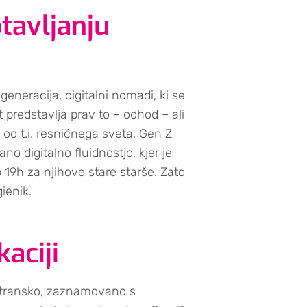
tavljanju
generacija, digitalni nomadi, ki se
t predstavlja prav to – odhod – ali
o od t.i. resničnega sveta, Gen Z
no digitalno fluidnostjo, kjer je
19h za njihove stare starše. Zato
ienik.
aciji
ostransko, zaznamovano s