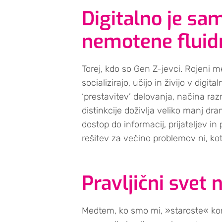
Digitalno je sa
nemotene fluid
Torej, kdo so Gen Z-jevci. Rojeni m
socializirajo, učijo in živijo v dig
‘prestavitev’ delovanja, načina razm
distinkcije doživlja veliko manj dra
dostop do informacij, prijateljev 
rešitev za večino problemov ni, kot
Pravljični svet
Medtem, ko smo mi, »staroste« kon