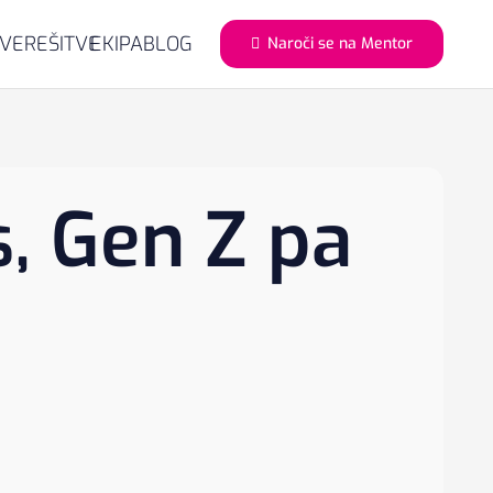
AVE
REŠITVE
EKIPA
BLOG
Naroči se na Mentor
s, Gen Z pa