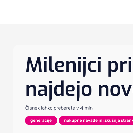
Milenijci pr
najdejo nov
4
Članek lahko preberete v
min
generacije
nakupne navade in izkušnja stran