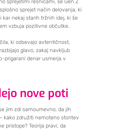
no sprejetimi resnicami, se Gen Z
 splošno sprejet način delovanja, ki
kar nekaj starih tržnih idej, ki še
cem vzbuja pozitivne občutke.
ila, ki odsevajo avtentičnost,
razbijajo glavo, zakaj navkljub
o-prigarani denar usmerja v
dejo nove poti
i se jim zdi samoumevno, da jih
 – kako združiti nemoteno storitev
e pristope? Teorija pravi, da