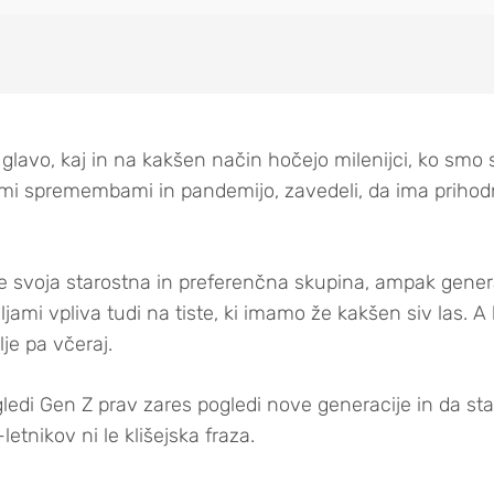
i glavo, kaj in na kakšen način hočejo milenijci, ko smo 
imi spremembami in pandemijo, zavedeli, da ima prihod
 le svoja starostna in preferenčna skupina, ampak genera
eljami vpliva tudi na tiste, ki imamo že kakšen siv las. 
olje pa včeraj.
gledi Gen Z prav zares pogledi nove generacije in da st
tnikov ni le klišejska fraza.