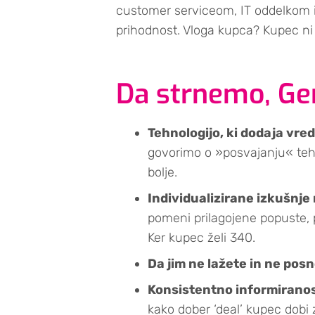
customer serviceom, IT oddelkom i
prihodnost. Vloga kupca? Kupec ni v
Da strnemo, Ge
Tehnologijo, ki dodaja vre
govorimo o »posvajanju« tehno
bolje.
Individualizirane izkušnj
pomeni prilagojene popuste, p
Ker kupec želi 340.
Da jim ne lažete in ne pos
Konsistentno informiranos
kako dober ‘deal’ kupec dobi z