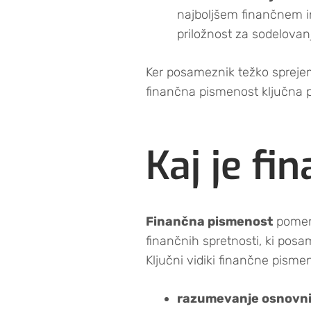
najboljšem finančnem in
priložnost za sodelovan
Ker posameznik težko spreje
finančna pismenost ključna p
Kaj je f
Finančna pismenost
pomeni
finančnih spretnosti, ki pos
Ključni vidiki finančne pismen
razumevanje osnovni