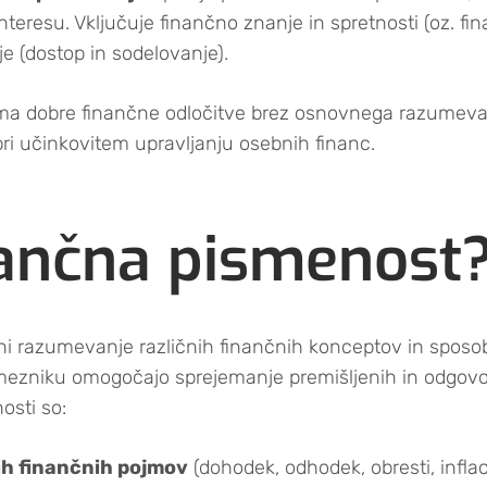
teresu. Vključuje finančno znanje in spretnosti (oz. fi
je (dostop in sodelovanje).
ma dobre finančne odločitve brez osnovnega razumevan
ri učinkovitem upravljanju osebnih financ.
inančna pismenost
 razumevanje različnih finančnih konceptov in sposo
amezniku omogočajo sprejemanje premišljenih in odgovor
osti so:
h finančnih pojmov
(dohodek, odhodek, obresti, inflac