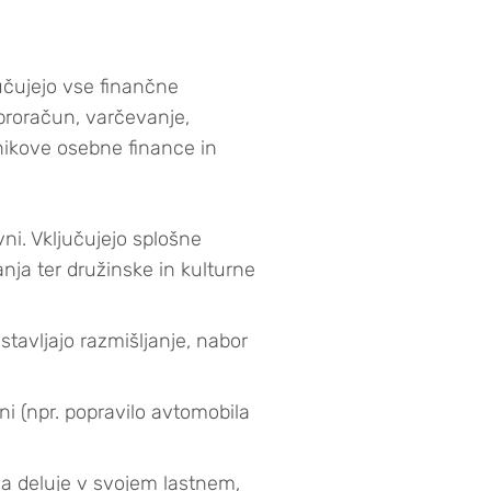
učujejo vse finančne
(proračun, varčevanje,
znikove osebne finance in
ni. Vključujejo splošne
anja ter družinske in kulturne
estavljajo razmišljanje, nabor
vni (npr. popravilo avtomobila
a deluje v svojem lastnem,