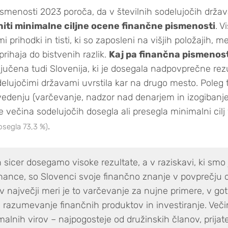
ismenosti 2023 poroča, da v številnih sodelujočih drža
niti minimalne ciljne ocene finančne pismenosti
. V
imi prihodki in tisti, ki so zaposleni na višjih položajih,
rihaja do bistvenih razlik.
Kaj pa finančna pismenos
ljučena tudi Slovenija, ki je dosegala nadpovprečne rezu
lujočimi državami uvrstila kar na drugo mesto. Poleg t
 vedenju (varčevanje, nadzor nad denarjem in izogibanj
e večina sodelujočih dosegla ali presegla minimalni cil
.
dosegla 73,3 %)
icer dosegamo visoke rezultate, a v raziskavi, ki smo 
ance, so Slovenci svoje finančno znanje v povprečju oc
a v največji meri je to varčevanje za nujne primere, v go
e razumevanje finančnih produktov in investiranje. Več
alnih virov – najpogosteje od družinskih članov, prijate