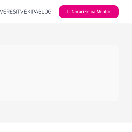
AVE
REŠITVE
EKIPA
BLOG
Naroči se na Mentor