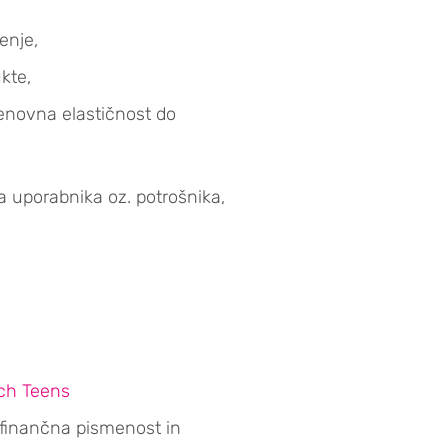
enje,
kte,
cenovna elastičnost do
 uporabnika oz. potrošnika,
ach Teens
 finančna pismenost in