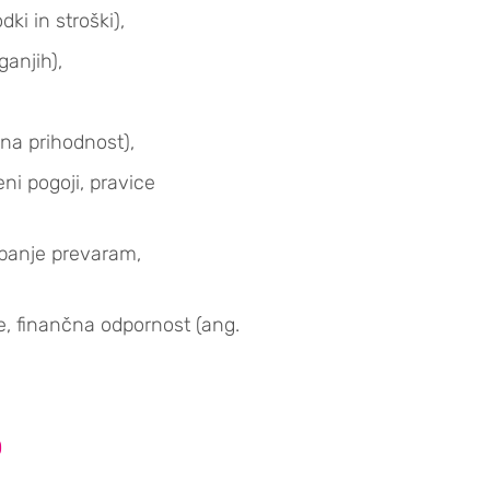
ki in stroški),
anjih),
a na prihodnost),
i pogoji, pravice
ibanje prevaram,
je, finančna odpornost (ang.
?