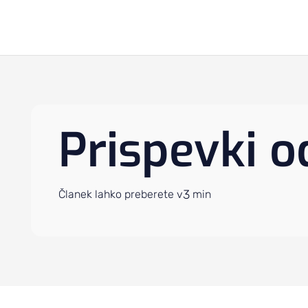
Prispevki o
3
Članek lahko preberete v
min