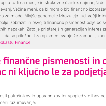
 opira tudi na medije in strokovne članke, najmanjši de
ževanj. Večina meni, da bi moralo biti finančno izobraže
no za mlade. Mlajše generacije izkazujejo tudi večji inter
bolje izobraziti in osvojiti finančno pismenost bolje od sv
stnih napakah. Zato je pri starejših generacijah interes 
i, da so priložnost za opismenjevanje že zamudili, zados
podkastu Finance
finančne pismenosti in 
c ni ključno le za podjetj
ti potrošnikov in uporabnikov ter vpogled v njihov od
omeni razumevanje: