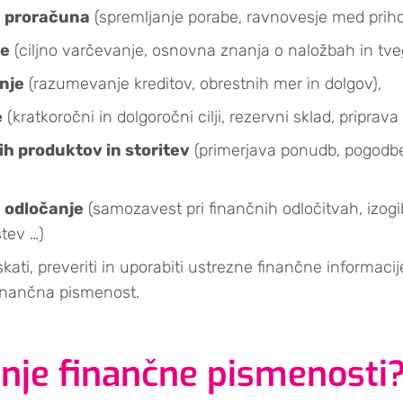
a proračuna
(spremljanje porabe, ravnovesje med prihod
je
(ciljno varčevanje, osnovna znanja o naložbah in tveg
nje
(razumevanje kreditov, obrestnih mer in dolgov),
e
(kratkoročni in dolgoročni cilji, rezervni sklad, priprav
h produktov in storitev
(primerjava ponudb, pogodben
 odločanje
(samozavest pri finančnih odločitvah, izog
tev …)
kati, preveriti in uporabiti ustrezne finančne informaci
 finančna pismenost.
anje finančne pismenosti