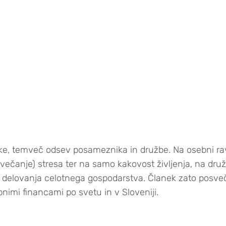
lke, temveč odsev posameznika in družbe. Na osebni rav
večanje) stresa ter na samo kakovost življenja, na druž
st delovanja celotnega gospodarstva. Članek zato pos
nimi financami po svetu in v Sloveniji.