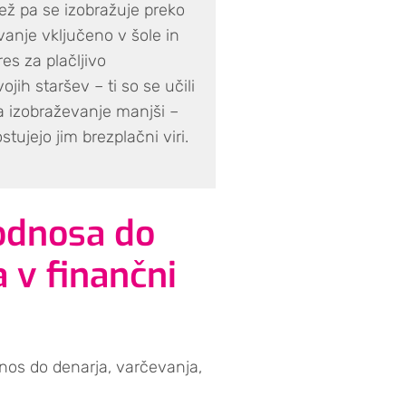
lež pa se izobražuje preko
vanje vključeno v šole in
es za plačljivo
ojih staršev – ti so se učili
za izobraževanje manjši –
tujejo jim brezplačni viri.
odnosa do
a v finančni
nos do denarja, varčevanja,