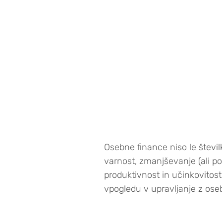
Osebne finance niso le števi
varnost, zmanjševanje (ali po
produktivnost in učinkovito
vpogledu v upravljanje z oseb