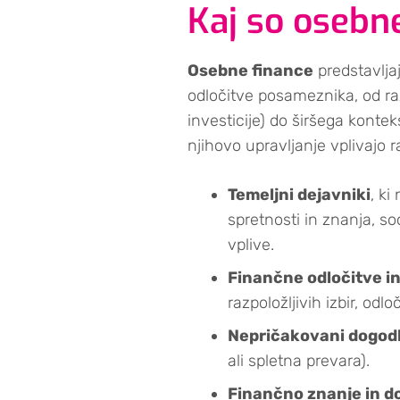
Kaj so osebn
Osebne finance
predstavlja
odločitve posameznika, od raz
investicije) do širšega konte
njihovo upravljanje vplivajo ra
Temeljni dejavniki
, ki
spretnosti in znanja, so
vplive.
Finančne odločitve in
razpoložljivih izbir, odlo
Nepričakovani dogod
ali spletna prevara).
Finančno znanje in d