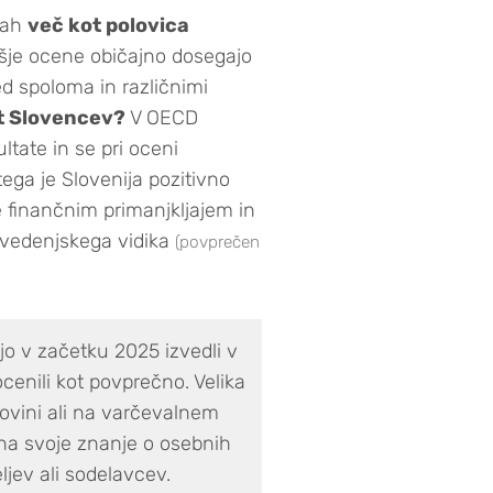
vah
več kot polovica
išje ocene običajno dosegajo
 med spoloma in različnimi
t Slovencev?
V OECD
ltate in se pri oceni
ega je Slovenija pozitivno
e finančnim primanjkljajem in
j vedenjskega vidika
(povprečen
jo v začetku 2025 izvedli v
enili kot povprečno. Velika
tovini ali na varčevalnem
ina svoje znanje o osebnih
ljev ali sodelavcev.