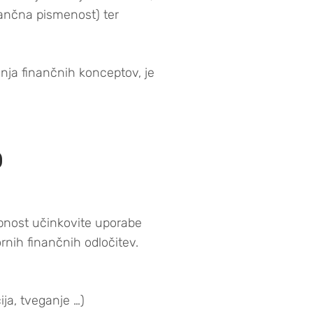
nančna pismenost) ter
ja finančnih konceptov, je
?
bnost učinkovite uporabe
nih finančnih odločitev.
ija, tveganje …)