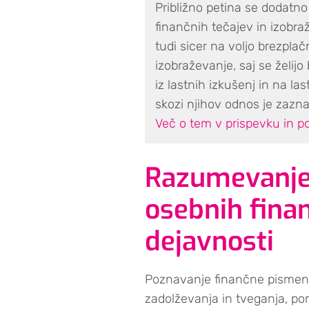
Približno petina se dodatno
finančnih tečajev in izobra
tudi sicer na voljo brezplač
izobraževanje, saj se želijo 
iz lastnih izkušenj in na la
skozi njihov odnos je zaznat
Več o tem v prispevku in 
Razumevanje 
osebnih finan
dejavnosti
Poznavanje finančne pismenos
zadolževanja in tveganja, p