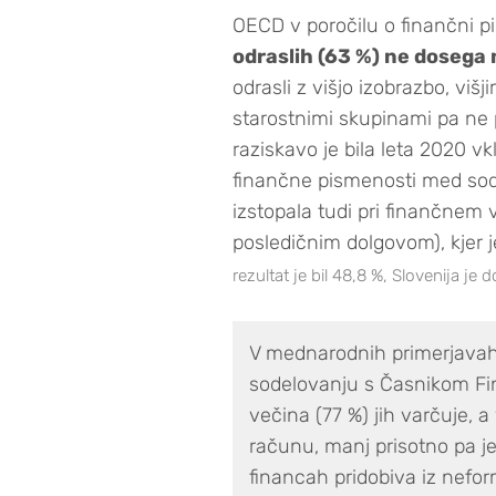
OECD v poročilu o finančni p
odraslih (63 %) ne dosega 
odrasli z višjo izobrazbo, višj
starostnimi skupinami pa ne p
raziskavo je bila leta 2020 vk
finančne pismenosti med sode
izstopala tudi pri finančnem
posledičnim dolgovom), kjer j
rezultat je bil 48,8 %, Slovenija je 
V mednarodnih primerjavah s
sodelovanju s Časnikom Fin
večina (77 %) jih varčuje, 
računu, manj prisotno pa j
financah pridobiva iz neform