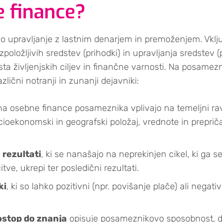
e finance?
jo upravljanje z lastnim denarjem in premoženjem. Vklj
položljivih sredstev (prihodki) in upravljanja sredstev 
ksta življenjskih ciljev in finančne varnosti. Na posame
zlični notranji in zunanji dejavniki:
 na osebne finance posameznika vplivajo na temeljni rav
cioekonomski in geografski položaj, vrednote in preprič
 rezultati
, ki se nanašajo na neprekinjen cikel, ki ga s
čitve, ukrepi ter posledični rezultati.
ki
, ki so lahko pozitivni (npr. povišanje plače) ali negati
ostop do znanja
opisuje posameznikovo sposobnost, d