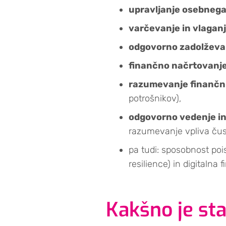
upravljanje osebneg
varčevanje in vlagan
odgovorno zadolževa
finančno načrtovanj
razumevanje finančni
potrošnikov),
odgovorno vedenje in
razumevanje vpliva čus
pa tudi: sposobnost pois
resilience) in digitalna
Kakšno je st