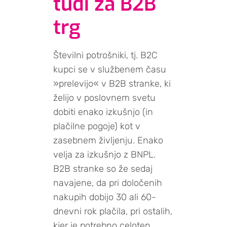
tudi za B2B
trg
Številni potrošniki, tj. B2C
kupci se v službenem času
»prelevijo« v B2B stranke, ki
želijo v poslovnem svetu
dobiti enako izkušnjo (in
plačilne pogoje) kot v
zasebnem življenju. Enako
velja za izkušnjo z BNPL.
B2B stranke so že sedaj
navajene, da pri določenih
nakupih dobijo 30 ali 60-
dnevni rok plačila, pri ostalih,
kjer je potrebno celoten