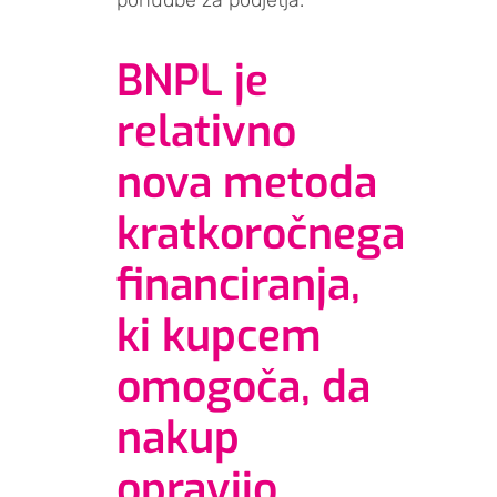
ponudbe za podjetja.
BNPL je
relativno
nova metoda
kratkoročnega
financiranja,
ki kupcem
omogoča, da
nakup
opravijo