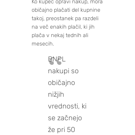
Ko kupec opravi nakup, mora
običajno plačati del kupnine
takoj, preostanek pa razdeli
na več enakih plačil, ki jih
plača v nekaj tednih ali
mesecih.
BNPL
nakupi so
običajno
nižjih
vrednosti, ki
se začnejo
že pri 50