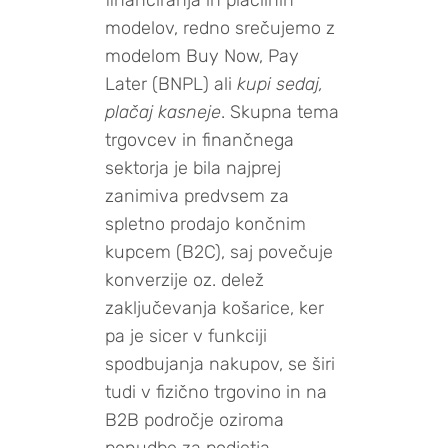
financiranja in plačilnih
modelov, redno srečujemo z
modelom Buy Now, Pay
Later (BNPL) ali
kupi sedaj,
plačaj kasneje
. Skupna tema
trgovcev in finančnega
sektorja je bila najprej
zanimiva predvsem za
spletno prodajo končnim
kupcem (B2C), saj povečuje
konverzije oz. delež
zaključevanja košarice, ker
pa je sicer v funkciji
spodbujanja nakupov, se širi
tudi v fizično trgovino in na
B2B področje oziroma